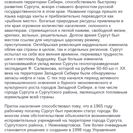
освоения территории Сибири, способствовало быстрому
развитию Сургута, вскоре ставшего форпостом русской
государственности в этом крае. Название города пришло из
языка народа ханты и приблизительно переводится как
«рыбное место». Богатые природные ресурсы привлекали в
эти края огромное количество населения, склонного к
авантюрам, стремящегося к легкой наживе, свободной жизни,
крепких, вольных, решительных. Долгое время Сургут был
местом ссылки для неугодных царскому режиму,
преступников. Октябрьская революция кардинально изменила
облик как страны в целом, так и отдельных регионов. Сургут
испытал на себе все веяния времени, переживал трудности,
шел к светлому будущему. Еще больше изменила
установившийся уклад жизни Сургута геологоразведочная
экспедиция Ф. Салманова, которой на рубеже 50-60-ых гг. XX
века на территории Западной Сибири были обнаружены
запасы нефти и газа. С тех пор начался период активного
промышленного освоения и бурного экономического и
культурного роста городов Западной Сибири, в том числе
города Сургута и Сургутского района, являющихся топливным
кормильцем всей страны.
Приток населения способствовал тому, что в 1965 году
рабочему поселку Сургут был присвоен статус города. Во
многом этим обстоятельством объясняется возникновение
исправительных учреждений на территории города Сургута,
Сургутского района, г. Нижневартовска. Тем более очевидным
становится решение о создании в 1998 году Управления