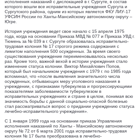
исполнения наказаний с дислокацией в г. Сургуте, в состав
которого вошли все исправительные учреждения Сургута и
Сургутского района, одним из которых является ФКУ ЛИУ-17
УФСИН России по Ханты-Мансийскому автономному округу –
Югре.
История учреждения ведет свое начало с 15 апреля 1975
года, когда на основании Приказа МВД № 077 и Приказа УВД г.
Тюмень за № 039 в г. Сургуте образовалась исправительно-
трудовая колония № 17 строгого режима содержания с
лимитом наполнения 500 осужденных. За время своего
существования учреждение переименовывалось несколько
раз. Кроме того, важной вехой в истории учреждения стало
изменение статуса колонии. Виктор Михайлович Попов,
который был начальником учреждения с 1979 г. по 1985 года
вспоминал, что «после выявления значительного числа
осужденных, отбывающих меру уголовного наказания в
учреждении, с признаками туберкулеза и прогрессирующими
показателями заболеваемости туберкулезом в
исправительных учреждениях и стране в целом, понимая всю
значимость борьбы с данной социально-опасной болезнью
стал рассматриваться вопрос о придании учреждению статуса
лечебно-исправительного учреждения».
С 1 января 1999 года на основании приказа Управления
исполнения наказаний по Ханты - Мансийскому автономному
округу № 72 от 6 марта 2001 года исправительно-трудовая
колония № 17 была преобразована в лечебно-