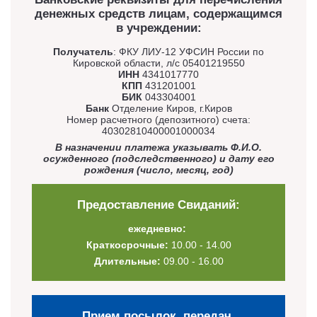
денежных средств лицам, содержащимся
в учреждении:
Получатель
: ФКУ ЛИУ-12 УФСИН России по
Кировской области, л/с 05401219550
ИНН
4341017770
КПП
431201001
БИК
043304001
Банк
Отделение Киров, г.Киров
Номер расчетного (депозитного) счета:
40302810400001000034
В назначении платежа указывать Ф.И.О.
осужденного (подследственного) и дату его
рождения (число, месяц, год)
Предоставление Свиданий:
ежедневно:
Краткосрочные:
10.00 - 14.00
Длительные:
09.00 - 16.00
Прием посылок, передач,