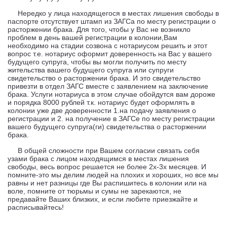
Нередко у лица находящегося в местах лишения свободы в
паспорте отсутствует штамп из ЗАГСа по месту регистрации о
расторжении брака. Для того, чтобы у Вас не возникло
проблем в день вашей регистрации в колонии,Вам
необходимо на стадии созвона с нотариусом решить и этот
вопрос т.е. нотариус оформит доверенность на Вас у вашего
будущего супруга, чтобы вы могли получить по месту
жительства вашего будущего супруга или супруги
свидетельство о расторжении брака. И это свидетельство
привезти в отдел ЗАГС вместе с заявлением на заключение
брака. Услуги нотариуса в этом случае обойдутся вам дороже
и порядка 8000 рублей т.к. нотариус будет оформлять в
колонии уже две доверенности 1.на подачу заявления о
регистрации и 2. на получение в ЗАГСе по месту регистрации
вашего будущего супруга(ги) свидетельства о расторжении
брака.
В общей сложности при Вашем согласии связать себя
узами брака с лицом находящимся в местах лишения
свободы, весь вопрос решается не более 2х-3х месяцев. И
помните-это мы делим людей на плохих и хороших, но все мы
равны и нет разницы где Вы распишитесь в колонии или на
воле, помните от тюрьмы и сумы не зарекаются, не
предавайте Ваших близких, и если любите приезжайте и
расписывайтесь!