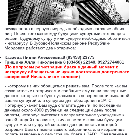
осужденного в первую очередь необходимо согласие обоих
лиц. После того как между будущими супругами этот вопрос
решен, будущему супругу или супруге необходимо обратиться
к нотариусу. В Зубово-Полянском районе Республики
Мордовия работают два нотариуса:
Казаева Лидия Алексеевна8 (83458) 23773
Гришина Алла Николаевна 8 (83458) 22340, 89272744061
(По вопросам регистрации брака в данный момент к
нотариусу обращаться не нужно достаточно доверености
заверенной Начальником колонии
)
к которому из них обращаться решать вам. После того как вы
созвонитесь с нотариусом и сообщите ему ваши паспортные
данные которые он будет указывать в доверенности выданной
вашим супругой или супругом для обращения в ЗАГС.
Нотариус укажет Вам куда оплатить деньги, по последним
данным около 4000 рублей,и на следующий день после
оплаты, нотариус выезжает в исправительное учреждение к
вашей второй половинке, в иу он вместе с вашим будущим
супругом или супругой составит доверенность в которой
разрешит Вам от имени вашего избранника или избранницы
подать заявление о регистрации брака в ЗАГС. (
Заявление в