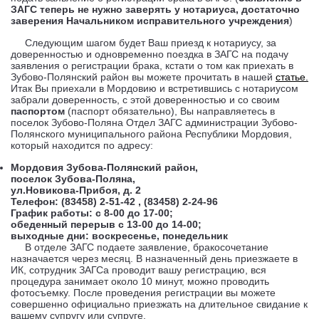
ЗАГС теперь не нужно заверять у нотариуса, достаточно
заверения Начальником исправительного учреждения
)
Следующим шагом будет Ваш приезд к нотариусу, за
доверенностью и одновременно поездка в ЗАГС на подачу
заявления о регистрации брака, кстати о том как приехать в
Зубово-Полянский район вы можете прочитать в нашей
статье.
Итак Вы приехали в Мордовию и встретившись с нотариусом
забрали доверенность, с этой доверенностью и со своим
паспортом
(паспорт обязательно), Вы направляетесь в
поселок Зубово-Поляна Отдел ЗАГС администрации Зубово-
Полянского муниципального района Республики Мордовия,
который находится по адресу:
Мордовия Зубова-Полянский район,
поселок Зубова-Поляна,
ул.Новикова-Прибоя, д. 2
Телефон: (83458) 2-51-42 , (83458) 2-24-96
График работы: с 8-00 до 17-00;
обеденный перерыв с 13-00 до 14-00;
выходные дни: воскресенье, понедельник
В отделе ЗАГС подаете заявление, бракосочетание
назначается через месяц. В назначенный день приезжаете в
ИК, сотрудник ЗАГСа проводит вашу регистрацию, вся
процедура занимает около 10 минут, можно проводить
фотосъемку. После проведения регистрации вы можете
совершенно официально приезжать на длительное свидание к
вашему супругу или супруге.