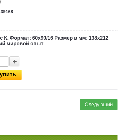
639168
 К. Формат: 60x90/16 Размер в мм: 138х212
ший мировой опыт
упить
Следующий