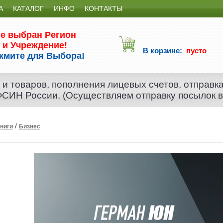
А
КАТАЛОГ
ИНФО
КОНТАКТЫ
е выбран Регион
и Учреждение!
В корзине:
пусто
жмите для Выбора!
 и товаров, пополнения лицевых счетов, отправк
 ФСИН России. (Осуществляем отправку посылок 
/
ниги
Бизнес