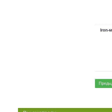
Iron-
Преды