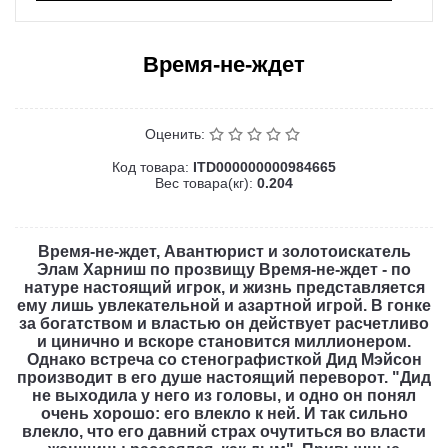
Время-не-ждет
Оценить:
Код товара:
ITD000000000984665
Вес товара(кг):
0.204
Время-не-ждет, Авантюрист и золотоискатель
Элам Харниш по прозвищу Время-не-ждет - по
натуре настоящий игрок, и жизнь представляется
ему лишь увлекательной и азартной игрой. В гонке
за богатством и властью он действует расчетливо
и цинично и вскоре становится миллионером.
Однако встреча со стенографисткой Дид Мэйсон
производит в его душе настоящий переворот. "Дид
не выходила у него из головы, и одно он понял
очень хорошо: его влекло к ней. И так сильно
влекло, что его давний страх очутиться во власти