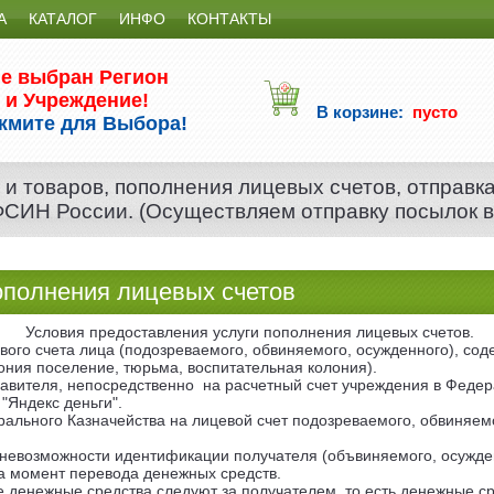
А
КАТАЛОГ
ИНФО
КОНТАКТЫ
е выбран Регион
и Учреждение!
В корзине:
пусто
жмите для Выбора!
 и товаров, пополнения лицевых счетов, отправк
 ФСИН России. (Осуществляем отправку посылок 
ополнения лицевых счетов
Условия предоставления услуги пополнения лицевых счетов.
вого счета лица (подозреваемого, обвиняемого, осужденного), с
ония поселение, тюрьма, воспитательная колония).
авителя, непосредственно на расчетный счет учреждения в Федер
"Яндекс деньги".
ального Казначейства на лицевой счет подозреваемого, обвиняемо
и невозможности идентификации получателя (объвиняемого, осужде
на момент перевода денежных средств.
ые денежные средства следуют за получателем, то есть денежные 